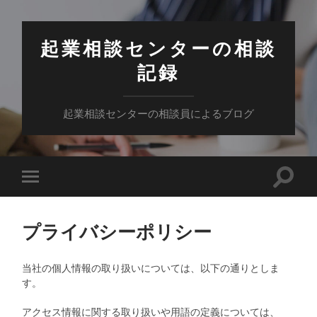
起業相談センターの相談
記録
起業相談センターの相談員によるブログ
検
モ
索
バ
フ
イ
ィ
ル
ー
プライバシーポリシー
メ
ル
ニ
ド
ュ
を
ー
当社の個人情報の取り扱いについては、以下の通りとしま
切
を
り
す。
切
替
り
え
替
アクセス情報に関する取り扱いや用語の定義については、